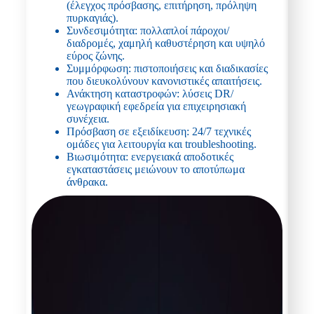
(έλεγχος πρόσβασης, επιτήρηση, πρόληψη
πυρκαγιάς).
Συνδεσιμότητα: πολλαπλοί πάροχοι/
διαδρομές, χαμηλή καθυστέρηση και υψηλό
εύρος ζώνης.
Συμμόρφωση: πιστοποιήσεις και διαδικασίες
που διευκολύνουν κανονιστικές απαιτήσεις.
Ανάκτηση καταστροφών: λύσεις DR/
γεωγραφική εφεδρεία για επιχειρησιακή
συνέχεια.
Πρόσβαση σε εξειδίκευση: 24/7 τεχνικές
ομάδες για λειτουργία και troubleshooting.
Βιωσιμότητα: ενεργειακά αποδοτικές
εγκαταστάσεις μειώνουν το αποτύπωμα
άνθρακα.